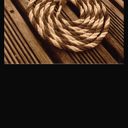
9.
Rechts einadraht
10.
4er-Gspann Walzer