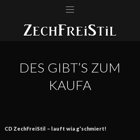
S
k
i
p
t
o
c
DES GIBT’S ZUM
o
n
t
KAUFA
e
n
t
CD ZechFreiStil – lauft wia g’schmiert!