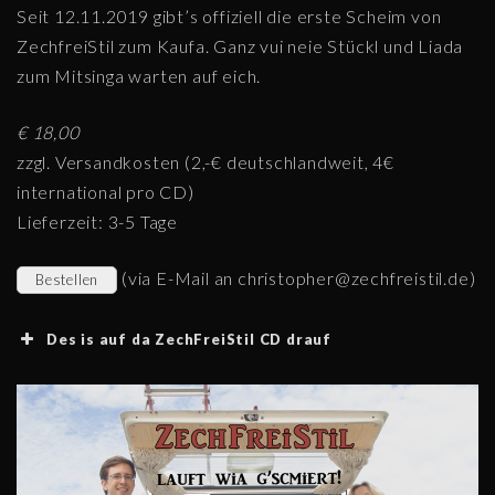
Seit 12.11.2019 gibt’s offiziell die erste Scheim von
ZechfreiStil zum Kaufa. Ganz vui neie Stückl und Liada
zum Mitsinga warten auf eich.
€ 18,00
zzgl. Versandkosten (2,-€ deutschlandweit, 4€
international pro CD)
Lieferzeit: 3-5 Tage
(via E-Mail an christopher@zechfreistil.de)
Bestellen
Des is auf da ZechFreiStil CD drauf
Christopher
1.
Pankratius Polka
Zeiser