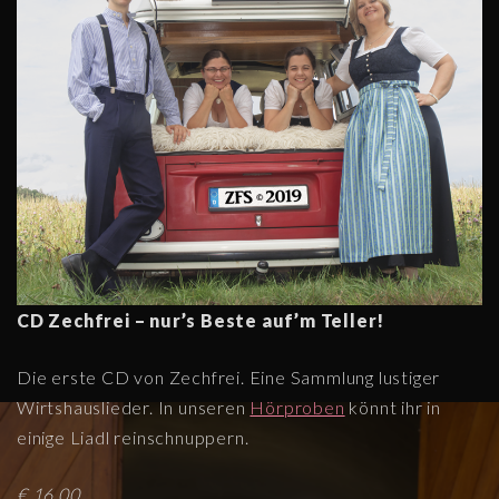
T: Renate Thanner,
Geschwister
Die erste
2.
Laschinger, M:
Genmanipulation
Trad., Bearb.
ZechFreiStil
Christopher
3.
Doppelt guad
Zeiser, Annette
Petz
T: Trad + Rosa
4.
s‘ Gsicht
CD Zechfrei – nur’s Beste auf’m Teller!
Karger, M: Trad.
Bernadette
Die erste CD von Zechfrei. Eine Sammlung lustiger
5.
Ebbs
Heinrich
Wirtshauslieder. In unseren
Hörproben
könnt ihr in
einige Liadl reinschnuppern.
Verflixt &
6.
Annette Petz
zugenäht
€ 16,00